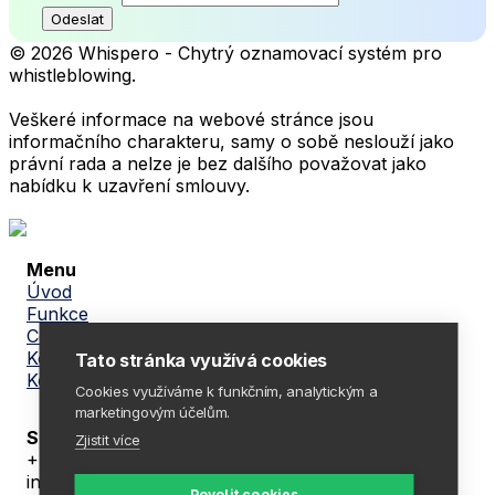
Organizace
Odeslat
© 2026 Whispero - Chytrý oznamovací systém pro
whistleblowing.
Veškeré informace na webové stránce jsou
informačního charakteru, samy o sobě neslouží jako
právní rada a nelze je bez dalšího považovat jako
nabídku k uzavření smlouvy.
Menu
Úvod
Funkce
Ceník
Kontakt
Tato stránka využívá cookies
Konzultace ZDARMA
Cookies využíváme k funkčním, analytickým a
marketingovým účelům.
Spojme se
Zjistit více
+420 605 104 094
info@whispero.cz
Povolit cookies