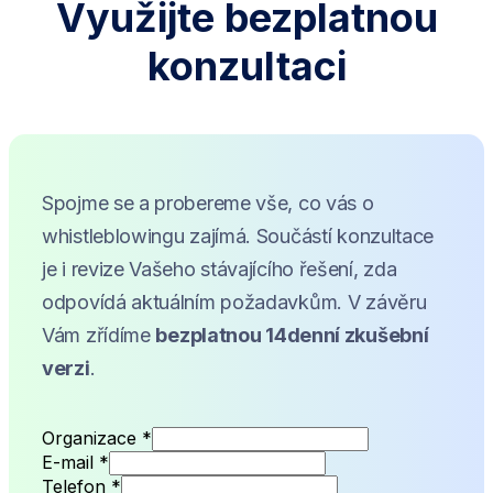
Využijte bezplatnou
konzultaci
Spojme se a probereme vše, co vás o
whistleblowingu zajímá. Součástí konzultace
je i revize Vašeho stávajícího řešení, zda
odpovídá aktuálním požadavkům. V závěru
Vám zřídíme
bezplatnou 14denní zkušební
verzi
.
E-
Organizace
*
mail
E-mail
*
Telefon
Telefon
*