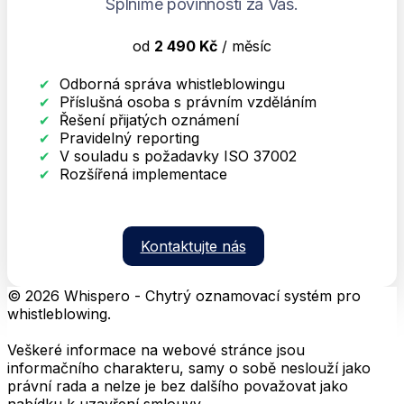
Splníme povinnosti za Vás.
od
2 490 Kč
/ měsíc
Odborná správa whistleblowingu
Příslušná osoba s právním vzděláním
Řešení přijatých oznámení
Pravidelný reporting
V souladu s požadavky ISO 37002
Rozšířená implementace
Kontaktujte nás
© 2026 Whispero - Chytrý oznamovací systém pro
whistleblowing.
Veškeré informace na webové stránce jsou
informačního charakteru, samy o sobě neslouží jako
právní rada a nelze je bez dalšího považovat jako
nabídku k uzavření smlouvy.