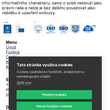
informačního charakteru, samy o sobě neslouží jako
právní rada a nelze je bez dalšího považovat jako
nabídku k uzavření smlouvy.
Menu
Úvod
Funkce
Ceník
Kontakt
Tato stránka využívá cookies
Konzultace ZDARMA
Cookies využíváme k funkčním, analytickým a
marketingovým účelům.
Spojme se
Zjistit více
+420 605 104 094
info@whispero.cz
Impressum
Povolit cookies
Pouze funkční cookies
Důležité informace