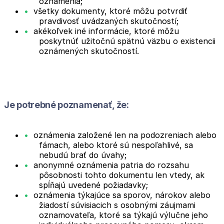
oznámenia;
všetky dokumenty, ktoré môžu potvrdiť
pravdivosť uvádzaných skutočností;
akékoľvek iné informácie, ktoré môžu
poskytnúť užitočnú spätnú väzbu o existencii
oznámených skutočností.
Je potrebné poznamenať, že:
oznámenia založené len na podozreniach alebo
fámach, alebo ktoré sú nespoľahlivé, sa
nebudú brať do úvahy;
anonymné oznámenia patria do rozsahu
pôsobnosti tohto dokumentu len vtedy, ak
spĺňajú uvedené požiadavky;
oznámenia týkajúce sa sporov, nárokov alebo
žiadostí súvisiacich s osobnými záujmami
oznamovateľa, ktoré sa týkajú výlučne jeho