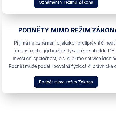
Oznámení v režimu Zákona
PODNĚTY MIMO REŽIM ZÁKON
Přijímáme oznámení o jakékoli protiprávní či neet
činnosti nebo její hrozbě, týkající se subjektu D
Investiční společnost, a.s. či přímo souvisejících 
Podnět může podat libovolná fyzická či právnická 
Podnět mimo režim Zákona