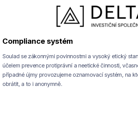
Skip
to
content
Compliance systém
Soulad se zákonnými povinnostmi a vysoký etický standa
účelem prevence protiprávní a neetické činnosti, včasn
případné újmy provozujeme oznamovací systém, na kt
obrátit, a to i anonymně.