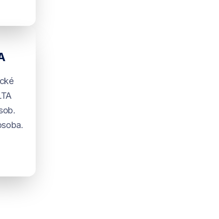
A
ické
ELTA
osob.
osoba.