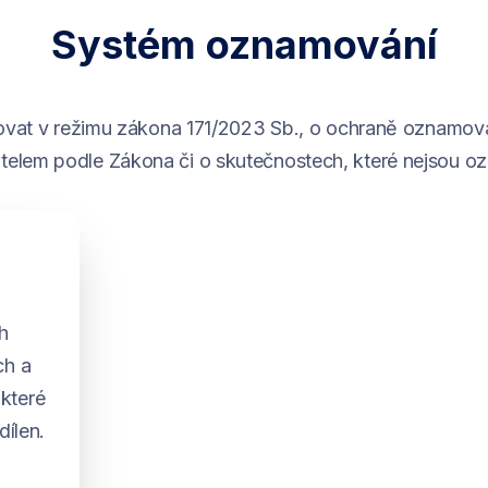
Systém oznamování
vat v režimu zákona 171/2023 Sb., o ochraně oznamova
telem podle Zákona či o skutečnostech, které nejsou o
A
h
ch a
které
dílen.