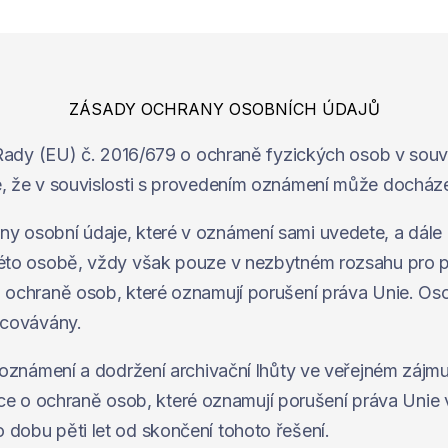
ZÁSADY OCHRANY OSOBNÍCH ÚDAJŮ
 Rady (EU) č. 2016/679 o ochraně fyzických osob v souv
, že v souvislosti s provedením oznámení může docháze
sobní údaje, které v oznámení sami uvedete, a dále úda
éto osobě, vždy však pouze v nezbytném rozsahu pro po
ochraně osob, které oznamují porušení práva Unie. Oso
acovávány.
oznámení a dodržení archivační lhůty ve veřejném zájmu.
nice o ochraně osob, které oznamují porušení práva Unie 
obu pěti let od skončení tohoto řešení.